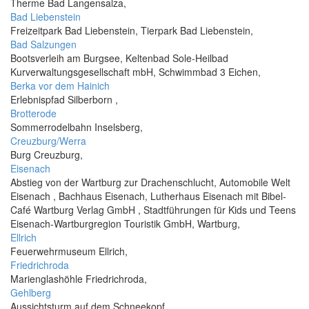
Therme Bad Langensalza,
Bad Liebenstein
Freizeitpark Bad Liebenstein, Tierpark Bad Liebenstein,
Bad Salzungen
Bootsverleih am Burgsee, Keltenbad Sole-Heilbad
Kurverwaltungsgesellschaft mbH, Schwimmbad 3 Eichen,
Berka vor dem Hainich
Erlebnispfad Silberborn ,
Brotterode
Sommerrodelbahn Inselsberg,
Creuzburg/Werra
Burg Creuzburg,
Eisenach
Abstieg von der Wartburg zur Drachenschlucht, Automobile Welt
Eisenach , Bachhaus Eisenach, Lutherhaus Eisenach mit Bibel-
Café Wartburg Verlag GmbH , Stadtführungen für Kids und Teens
Eisenach-Wartburgregion Touristik GmbH, Wartburg,
Ellrich
Feuerwehrmuseum Ellrich,
Friedrichroda
Marienglashöhle Friedrichroda,
Gehlberg
Aussichtsturm auf dem Schneekopf ,