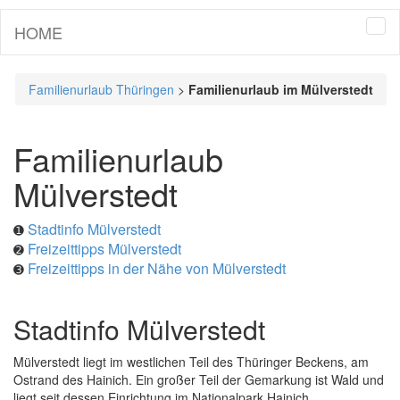
HOME
Tog
navi
Familienurlaub Thüringen
>
Familienurlaub im Mülverstedt
Familienurlaub
Mülverstedt
Stadtinfo Mülverstedt
➊
Freizeittipps Mülverstedt
➋
Freizeittipps in der Nähe von Mülverstedt
➌
Stadtinfo Mülverstedt
Mülverstedt liegt im westlichen Teil des Thüringer Beckens, am
Ostrand des Hainich. Ein großer Teil der Gemarkung ist Wald und
liegt seit dessen Einrichtung im Nationalpark Hainich.