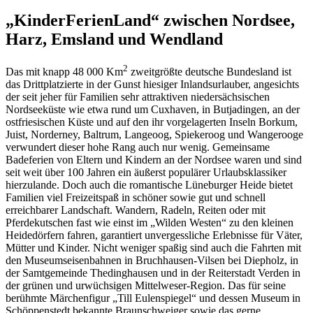
„KinderFerienLand“ zwischen Nordsee,
Harz, Emsland und Wendland
2
Das mit knapp 48 000 Km
zweitgrößte deutsche Bundesland ist
das Drittplatzierte in der Gunst hiesiger Inlandsurlauber, angesichts
der seit jeher für Familien sehr attraktiven niedersächsischen
Nordseeküste wie etwa rund um Cuxhaven, in Butjadingen, an der
ostfriesischen Küste und auf den ihr vorgelagerten Inseln Borkum,
Juist, Norderney, Baltrum, Langeoog, Spiekeroog und Wangerooge
verwundert dieser hohe Rang auch nur wenig. Gemeinsame
Badeferien von Eltern und Kindern an der Nordsee waren und sind
seit weit über 100 Jahren ein äußerst populärer Urlaubsklassiker
hierzulande. Doch auch die romantische Lüneburger Heide bietet
Familien viel Freizeitspaß in schöner sowie gut und schnell
erreichbarer Landschaft. Wandern, Radeln, Reiten oder mit
Pferdekutschen fast wie einst im „Wilden Westen“ zu den kleinen
Heidedörfern fahren, garantiert unvergessliche Erlebnisse für Väter,
Mütter und Kinder. Nicht weniger spaßig sind auch die Fahrten mit
den Museumseisenbahnen in Bruchhausen-Vilsen bei Diepholz, in
der Samtgemeinde Thedinghausen und in der Reiterstadt Verden in
der grünen und urwüchsigen Mittelweser-Region. Das für seine
berühmte Märchenfigur „Till Eulenspiegel“ und dessen Museum in
Schöppenstedt bekannte Braunschweiger sowie das gerne