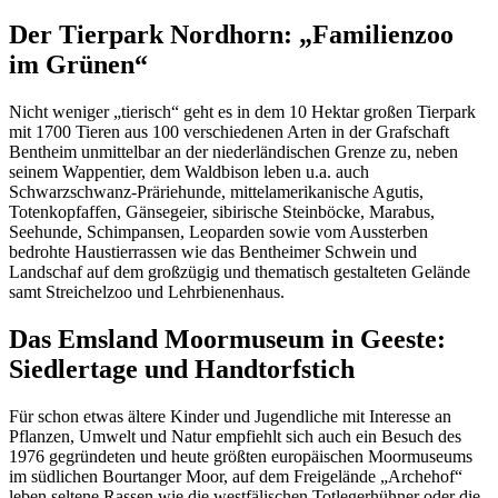
Der Tierpark Nordhorn: „Familienzoo
im Grünen“
Nicht weniger „tierisch“ geht es in dem 10 Hektar großen Tierpark
mit 1700 Tieren aus 100 verschiedenen Arten in der Grafschaft
Bentheim unmittelbar an der niederländischen Grenze zu, neben
seinem Wappentier, dem Waldbison leben u.a. auch
Schwarzschwanz-Präriehunde, mittelamerikanische Agutis,
Totenkopfaffen, Gänsegeier, sibirische Steinböcke, Marabus,
Seehunde, Schimpansen, Leoparden sowie vom Aussterben
bedrohte Haustierrassen wie das Bentheimer Schwein und
Landschaf auf dem großzügig und thematisch gestalteten Gelände
samt Streichelzoo und Lehrbienenhaus.
Das Emsland Moormuseum in Geeste:
Siedlertage und Handtorfstich
Für schon etwas ältere Kinder und Jugendliche mit Interesse an
Pflanzen, Umwelt und Natur empfiehlt sich auch ein Besuch des
1976 gegründeten und heute größten europäischen Moormuseums
im südlichen Bourtanger Moor, auf dem Freigelände „Archehof“
leben seltene Rassen wie die westfälischen Totlegerhühner oder die