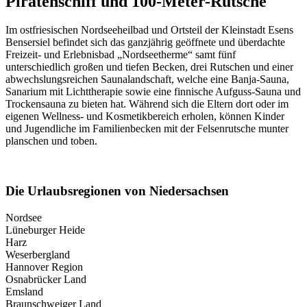
Piratenschiff und 100-Meter-Rutsche
Im ostfriesischen Nordseeheilbad und Ortsteil der Kleinstadt Esens
Bensersiel befindet sich das ganzjährig geöffnete und überdachte
Freizeit- und Erlebnisbad „Nordseetherme“ samt fünf
unterschiedlich großen und tiefen Becken, drei Rutschen und einer
abwechslungsreichen Saunalandschaft, welche eine Banja-Sauna,
Sanarium mit Lichttherapie sowie eine finnische Aufguss-Sauna und
Trockensauna zu bieten hat. Während sich die Eltern dort oder im
eigenen Wellness- und Kosmetikbereich erholen, können Kinder
und Jugendliche im Familienbecken mit der Felsenrutsche munter
planschen und toben.
Die Urlaubsregionen von Niedersachsen
Nordsee
Lüneburger Heide
Harz
Weserbergland
Hannover Region
Osnabrücker Land
Emsland
Braunschweiger Land