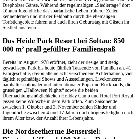
Diepholzer Gänse. Während der regelmäßigen „Siedlertage“ dort
können Jugendliche das spartanische Leben früherer Zeiten
kennenlernen und mit der Feldbahn durch die ehemaligen
Torfstichgebiete fahren und auch ihren Geburtstag mit Gästen im
Siedlerhaus feiern.
Das Heide Park Resort bei Soltau: 850
000 m² prall gefüllter Familienspaß
Bereits im August 1978 eröffnet, zieht der riesige und stetig
gewachsene Park bis heute jährlich Tausende von Familien an. 41
Fahrgeschäfte, davon alleine acht verschiedene Achterbahnen, vier
täglich regelmäßige Shows und Ausstellungen, Livekonzerte
namhafter nationaler und internationaler Pop- und Rockbands, die
gruseligen „Halloween Nights“ sowie die beiden
Übernachtungsmöglichkeiten Holiday Camp und Hotel Port Royal
lassen keine Wünsche in dem Park offen. Zum Saisonende
zwischen 1. Oktober und 3. November zahlen Kinder und
Jugendliche zwischen 4 und 17 Jahren dort übrigens lediglich nach
ihrem Alter bzw. der Anzahl ihrer Lebensjahre.
Die Nordseetherme Bensersiel: