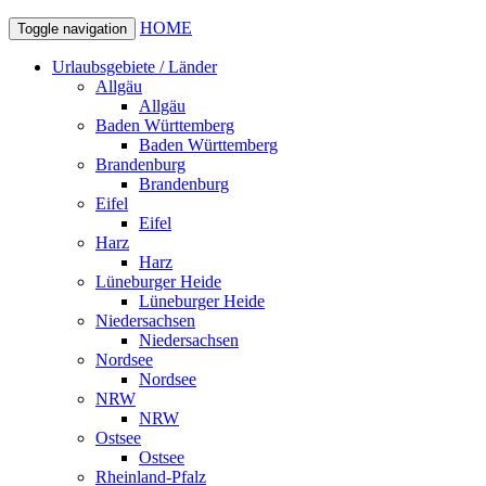
HOME
Toggle navigation
Urlaubsgebiete / Länder
Allgäu
Allgäu
Baden Württemberg
Baden Württemberg
Brandenburg
Brandenburg
Eifel
Eifel
Harz
Harz
Lüneburger Heide
Lüneburger Heide
Niedersachsen
Niedersachsen
Nordsee
Nordsee
NRW
NRW
Ostsee
Ostsee
Rheinland-Pfalz