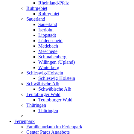
Rheinland-Pfalz
Ruhrgebiet
Ruhrgebiet
Sauerland
Sauerland
Iserlohn
Lippstadt
Lüdenscheid
Medebach
Meschede
Schmallenberg
Willingen (Upland)
Winterberg
Schleswig-Holstein
Schleswig-Holstein
Schwäbische Alb
Schwäbische Alb
Teutoburger Wald
Teutoburger Wald
Thüringen
Thüringen
Ferienpark
Familienurlaub im Ferienpark
Center Parcs Angebote