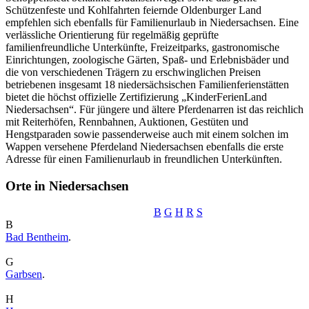
Schützenfeste und Kohlfahrten feiernde Oldenburger Land
empfehlen sich ebenfalls für Familienurlaub in Niedersachsen. Eine
verlässliche Orientierung für regelmäßig geprüfte
familienfreundliche Unterkünfte, Freizeitparks, gastronomische
Einrichtungen, zoologische Gärten, Spaß- und Erlebnisbäder und
die von verschiedenen Trägern zu erschwinglichen Preisen
betriebenen insgesamt 18 niedersächsischen Familienferienstätten
bietet die höchst offizielle Zertifizierung „KinderFerienLand
Niedersachsen“. Für jüngere und ältere Pferdenarren ist das reichlich
mit Reiterhöfen, Rennbahnen, Auktionen, Gestüten und
Hengstparaden sowie passenderweise auch mit einem solchen im
Wappen versehene Pferdeland Niedersachsen ebenfalls die erste
Adresse für einen Familienurlaub in freundlichen Unterkünften.
Orte in Niedersachsen
B
G
H
R
S
B
Bad Bentheim
.
G
Garbsen
.
H