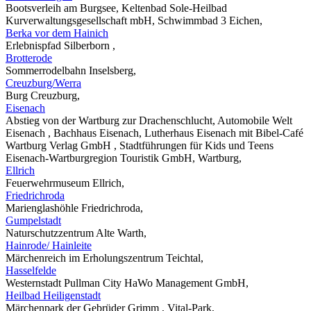
Bootsverleih am Burgsee, Keltenbad Sole-Heilbad
Kurverwaltungsgesellschaft mbH, Schwimmbad 3 Eichen,
Berka vor dem Hainich
Erlebnispfad Silberborn ,
Brotterode
Sommerrodelbahn Inselsberg,
Creuzburg/Werra
Burg Creuzburg,
Eisenach
Abstieg von der Wartburg zur Drachenschlucht, Automobile Welt
Eisenach , Bachhaus Eisenach, Lutherhaus Eisenach mit Bibel-Café
Wartburg Verlag GmbH , Stadtführungen für Kids und Teens
Eisenach-Wartburgregion Touristik GmbH, Wartburg,
Ellrich
Feuerwehrmuseum Ellrich,
Friedrichroda
Marienglashöhle Friedrichroda,
Gumpelstadt
Naturschutzzentrum Alte Warth,
Hainrode/ Hainleite
Märchenreich im Erholungszentrum Teichtal,
Hasselfelde
Westernstadt Pullman City HaWo Management GmbH,
Heilbad Heiligenstadt
Märchenpark der Gebrüder Grimm , Vital-Park,