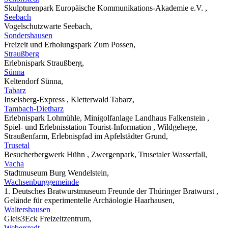
Skulpturenpark Europäische Kommunikations-Akademie e.V. ,
Seebach
Vogelschutzwarte Seebach,
Sondershausen
Freizeit und Erholungspark Zum Possen,
Straußberg
Erlebnispark Straußberg,
Sünna
Keltendorf Sünna,
Tabarz
Inselsberg-Express , Kletterwald Tabarz,
Tambach-Dietharz
Erlebnispark Lohmühle, Minigolfanlage Landhaus Falkenstein ,
Spiel- und Erlebnisstation Tourist-Information , Wildgehege,
Straußenfarm, Erlebnispfad im Apfelstädter Grund,
Trusetal
Besucherbergwerk Hühn , Zwergenpark, Trusetaler Wasserfall,
Vacha
Stadtmuseum Burg Wendelstein,
Wachsenburggemeinde
1. Deutsches Bratwurstmuseum Freunde der Thüringer Bratwurst ,
Gelände für experimentelle Archäologie Haarhausen,
Waltershausen
Gleis3Eck Freizeitzentrum,
Weberstedt