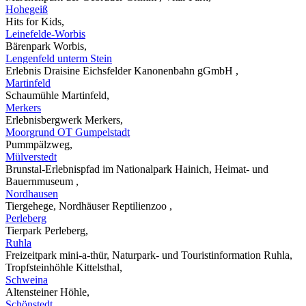
Hohegeiß
Hits for Kids,
Leinefelde-Worbis
Bärenpark Worbis,
Lengenfeld unterm Stein
Erlebnis Draisine Eichsfelder Kanonenbahn gGmbH ,
Martinfeld
Schaumühle Martinfeld,
Merkers
Erlebnisbergwerk Merkers,
Moorgrund OT Gumpelstadt
Pummpälzweg,
Mülverstedt
Brunstal-Erlebnispfad im Nationalpark Hainich, Heimat- und
Bauernmuseum ,
Nordhausen
Tiergehege, Nordhäuser Reptilienzoo ,
Perleberg
Tierpark Perleberg,
Ruhla
Freizeitpark mini-a-thür, Naturpark- und Touristinformation Ruhla,
Tropfsteinhöhle Kittelsthal,
Schweina
Altensteiner Höhle,
Schönstedt