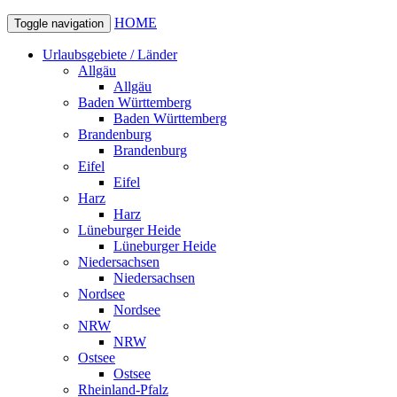
HOME
Toggle navigation
Urlaubsgebiete / Länder
Allgäu
Allgäu
Baden Württemberg
Baden Württemberg
Brandenburg
Brandenburg
Eifel
Eifel
Harz
Harz
Lüneburger Heide
Lüneburger Heide
Niedersachsen
Niedersachsen
Nordsee
Nordsee
NRW
NRW
Ostsee
Ostsee
Rheinland-Pfalz