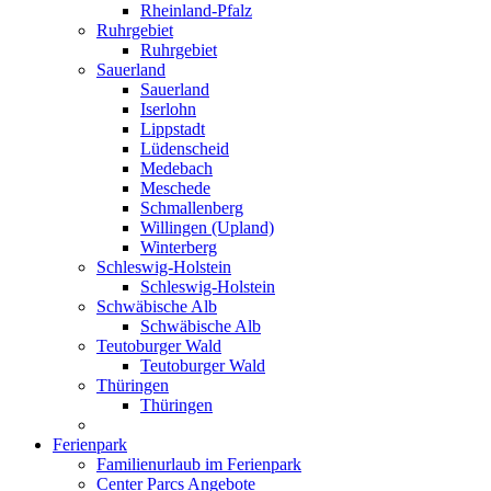
Rheinland-Pfalz
Ruhrgebiet
Ruhrgebiet
Sauerland
Sauerland
Iserlohn
Lippstadt
Lüdenscheid
Medebach
Meschede
Schmallenberg
Willingen (Upland)
Winterberg
Schleswig-Holstein
Schleswig-Holstein
Schwäbische Alb
Schwäbische Alb
Teutoburger Wald
Teutoburger Wald
Thüringen
Thüringen
Ferienpark
Familienurlaub im Ferienpark
Center Parcs Angebote