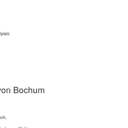
lplatz
m
e von Bochum
sch,