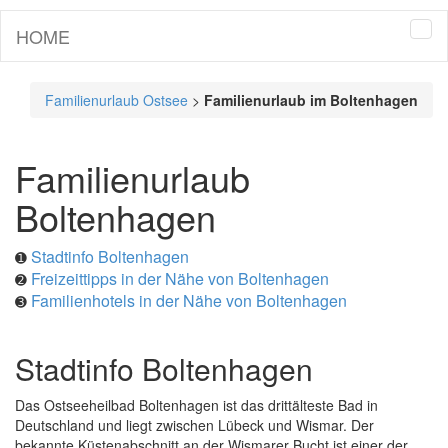
HOME
Tog
navi
Familienurlaub Ostsee
>
Familienurlaub im Boltenhagen
Familienurlaub
Boltenhagen
Stadtinfo Boltenhagen
➊
Freizeittipps in der Nähe von Boltenhagen
➋
Familienhotels in der Nähe von Boltenhagen
➌
Stadtinfo Boltenhagen
Das Ostseeheilbad Boltenhagen ist das drittälteste Bad in
Deutschland und liegt zwischen Lübeck und Wismar. Der
bekannte Küstenabschnitt an der Wismarer Bucht ist einer der