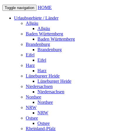
HOME
Toggle navigation
Urlaubsgebiete / Länder
Allgäu
Allgäu
Baden Württemberg
Baden Württemberg
Brandenburg
Brandenburg
Eifel
Eifel
Harz
Harz
Lüneburger Heide
Lüneburger Heide
Niedersachsen
Niedersachsen
Nordsee
Nordsee
NRW
NRW
Ostsee
Ostsee
Rheinland-Pfalz