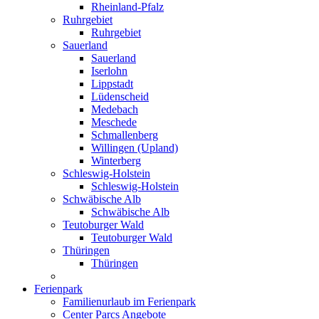
Rheinland-Pfalz
Ruhrgebiet
Ruhrgebiet
Sauerland
Sauerland
Iserlohn
Lippstadt
Lüdenscheid
Medebach
Meschede
Schmallenberg
Willingen (Upland)
Winterberg
Schleswig-Holstein
Schleswig-Holstein
Schwäbische Alb
Schwäbische Alb
Teutoburger Wald
Teutoburger Wald
Thüringen
Thüringen
Ferienpark
Familienurlaub im Ferienpark
Center Parcs Angebote