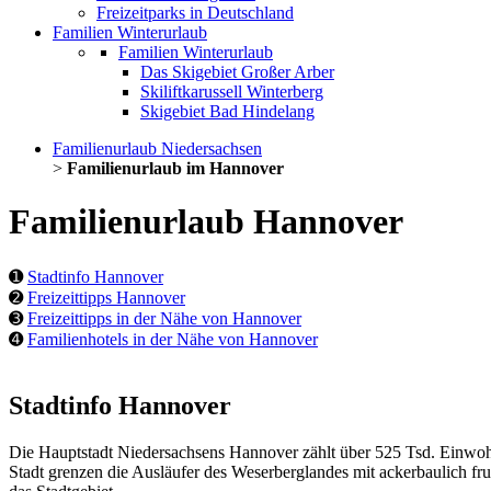
Freizeitparks in Deutschland
Familien Winterurlaub
Familien Winterurlaub
Das Skigebiet Großer Arber
Skiliftkarussell Winterberg
Skigebiet Bad Hindelang
Familienurlaub Niedersachsen
>
Familienurlaub im Hannover
Familienurlaub Hannover
➊
Stadtinfo Hannover
➋
Freizeittipps Hannover
➌
Freizeittipps in der Nähe von Hannover
➍
Familienhotels in der Nähe von Hannover
Stadtinfo Hannover
Die Hauptstadt Niedersachsens Hannover zählt über 525 Tsd. Einwoh
Stadt grenzen die Ausläufer des Weserberglandes mit ackerbaulich 