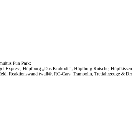
multus Fun Park:
gel Express, Hüpfburg „Das Krokodil“, Hüpfburg Rutsche, Hüpfkissen R
rfeld, Reaktionswand twall®, RC-Cars, Trampolin, Tretfahrzeuge & Drei